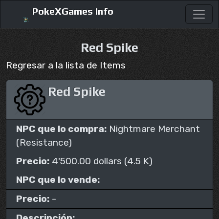
PokeXGames Info
Red Spike
Regresar a la lista de Items
Red Spike
NPC que lo compra:
Nightmare Merchant
(Resistance)
Precio:
4'500.00 dollars (4.5 K)
NPC que lo vende:
Precio:
-
Descripción: